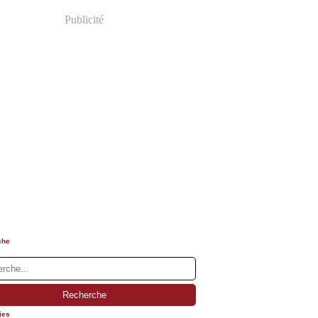
Publicité
che
ies