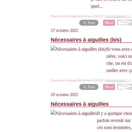
quel...
Posté par OuvragesDeDames à 06:25 -
Commentaires [
…
]
-
17 octobre 2021
Nécessaires à aiguilles (bis)
Si vous avez e
nière, voici u
che, on est d'
ouiller avec ça
Posté par OuvragesDeDames à 06:22 -
Commentaires [
…
]
-
10 octobre 2021
Nécessaires à aiguilles
Il y a quelque chos
parfois revenir sur
ces sont terminées.