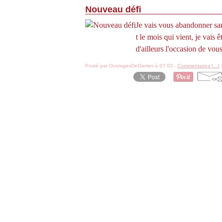
Nouveau défi
Je vais vous abandonner san
t le mois qui vient, je vais
d'ailleurs l'occasion de vou
Posté par OuvragesDeDames à 07:03 -
Commentaires [
…
]
-