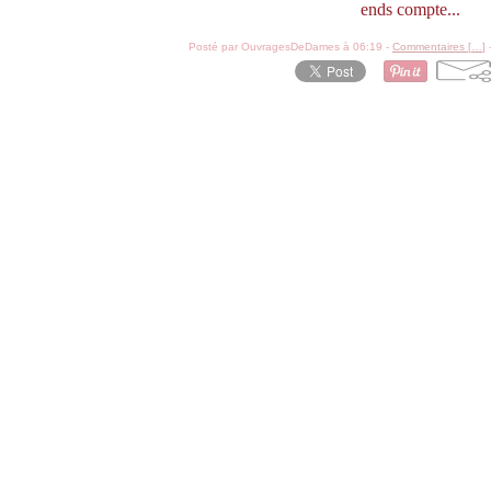
ends compte...
Posté par OuvragesDeDames à 06:19 -
Commentaires [
…
]
-