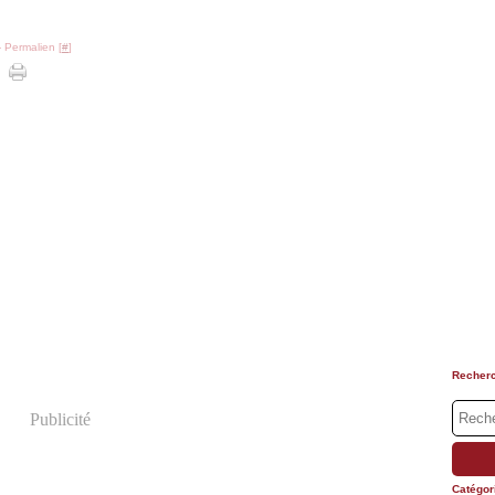
 Permalien [
#
]
Recher
Publicité
Catégor