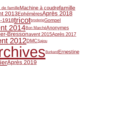
famille
Machine à coudre
 de famille
Après 2018
nt 2013
Ephémères
tricot
-1918
Gompel
broderie
nt 2014
Anonymes
Bon Marché
ier-Bresson
avent 2015
Après 2017
nt 2012
DMC
Sajou
rchives
Ernestine
Burkard
ier
Après 2019