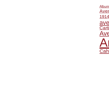
Album
Ave
1914
ave
Cart
Ave
A
Cah