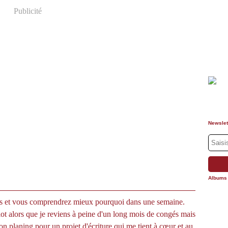
Publicité
Newslet
Albums
ps et vous comprendrez mieux pourquoi dans une semaine.
lot alors que je reviens à peine d'un long mois de congés mais
mon planing pour un projet d'écriture qui me tient à cœur et au