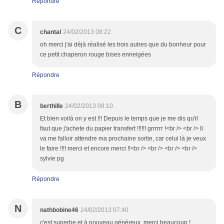
Répondre
C
chantal
24/02/2013 08:22
oh merci j'ai déjà réalisé les trois autres que du bonheur pour
ce petit chaperon rouge bises enneigées
Répondre
B
berthille
24/02/2013 08:10
Et bien voilà on y est !!! Depuis le temps que je me dis qu'il
faut que j'achete du papier transfert !!!!!! grrrrrr !<br /> <br /> Il
va me falloir attendre ma prochaine sortie, car celui là je veux
le faire !!!! merci et encore merci !!<br /> <br /> <br /> <br />
sylvie pg
Répondre
N
nathbobine46
24/02/2013 07:40
c'est superbe et à nouveau généreux, merci beaucoup !