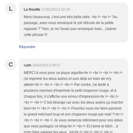
L
La Nouille
27/02/2013 10:20
Merci beaucoup, c'est une très belle idée. <br /> <br /> "Au
passage, avez-vous remarqué le joli réticule de la petite
nigaude ?" Non, je ne l'avais pas remarqué mais... j'adore
cette phrase !!!
Répondre
C
cath
26/02/2013 09:57
MERCI à vous pour ce pique aiguille<br /> <br /> <br /> <br />
j'ai imprimé les deux autres et suis déjà en train de m'y
atteler<br /> <br /> <br /> <br /> Par contre, j'ai tenté à
plusieurs reprises d'imprimer le petit chaperon rouge, et à
chaque fois, il s'affiche une erreur d'impression<br /> <br />
<br /> <br /> C'est étrange car avec les deux autres ça marche
bien<br /> <br /> <br /> <br /> Pourriez vous me faire parvenir
le grand méchant loup et son chaperon rouge par mail ?<br />
<br /> <br /> <br /> Je vous remercie infiniment pour vos idées
que vous partagez ce blog<br /> <br /> Et j'aime le kitch ...à
m'en faire saigner les yeux.. lol<br /> <br /> <br /> <br />