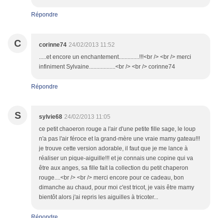
Répondre
C
corinne74
24/02/2013 11:52
.....et encore un enchantement..............!!!<br /> <br /> merci
infiniment Sylvaine..................<br /> <br /> corinne74
Répondre
S
sylvie68
24/02/2013 11:05
ce petit chaoeron rouge a l'air d'une petite fille sage, le loup
n'a pas l'air féroce et la grand-mère une vraie mamy gateau!!!
je trouve cette version adorable, il faut que je me lance à
réaliser un pique-aiguille!!! et je connais une copine qui va
être aux anges, sa fille fait la collection du petit chaperon
rouge....<br /> <br /> merci encore pour ce cadeau, bon
dimanche au chaud, pour moi c'est tricot, je vais être mamy
bientôt alors j'ai repris les aiguilles à tricoter...
Répondre