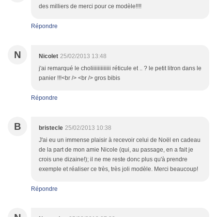
des milliers de merci pour ce modèle!!!!
Répondre
N
Nicolet
25/02/2013 13:48
j'ai remarqué le choliiiiiiiiiiiii réticule et .. ? le petit litron dans le
panier !!!<br /> <br /> gros bibis
Répondre
B
bristecle
25/02/2013 10:38
J'ai eu un immense plaisir à recevoir celui de Noël en cadeau
de la part de mon amie Nicole (qui, au passage, en a fait je
crois une dizaine!); il ne me reste donc plus qu'à prendre
exemple et réaliser ce très, très joli modèle. Merci beaucoup!
Répondre