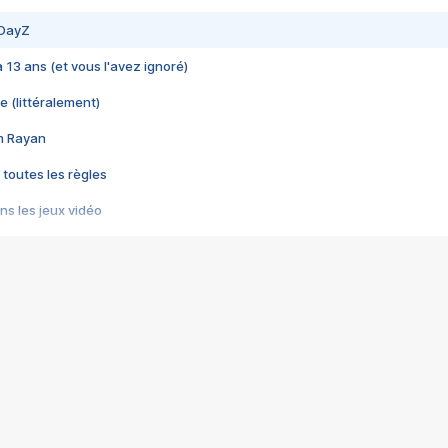
 DayZ
 a 13 ans (et vous l'avez ignoré)
e (littéralement)
im Rayan
 toutes les règles
s les jeux vidéo
us choquant de Rockstar ? - Le scandale BULLY
e plus moche de Steam
du RÊVE tourne au CAUCHEMAR
pendant 8 heures
it… à tort
umiliés par un jeu vidéo