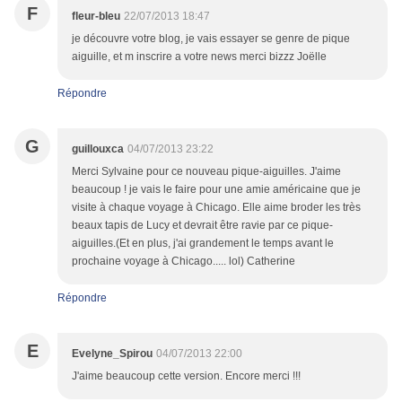
F
fleur-bleu
22/07/2013 18:47
je découvre votre blog, je vais essayer se genre de pique
aiguille, et m inscrire a votre news merci bizzz Joëlle
Répondre
G
guillouxca
04/07/2013 23:22
Merci Sylvaine pour ce nouveau pique-aiguilles. J'aime
beaucoup ! je vais le faire pour une amie américaine que je
visite à chaque voyage à Chicago. Elle aime broder les très
beaux tapis de Lucy et devrait être ravie par ce pique-
aiguilles.(Et en plus, j'ai grandement le temps avant le
prochaine voyage à Chicago..... lol) Catherine
Répondre
E
Evelyne_Spirou
04/07/2013 22:00
J'aime beaucoup cette version. Encore merci !!!