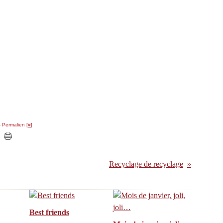
 Permalien [
#
]
Recyclage de recyclage
Best friends