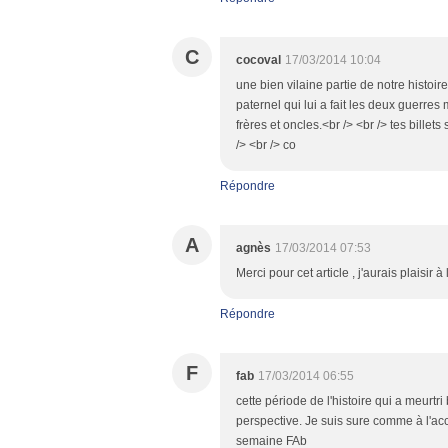
C
cocoval
17/03/2014 10:04
une bien vilaine partie de notre histoi
paternel qui lui a fait les deux guerre
frères et oncles.<br /> <br /> tes billet
/> <br /> co
Répondre
A
agnès
17/03/2014 07:53
Merci pour cet article , j'aurais plaisir à
Répondre
F
fab
17/03/2014 06:55
cette période de l'histoire qui a meu
perspective. Je suis sure comme à l'ac
semaine FAb