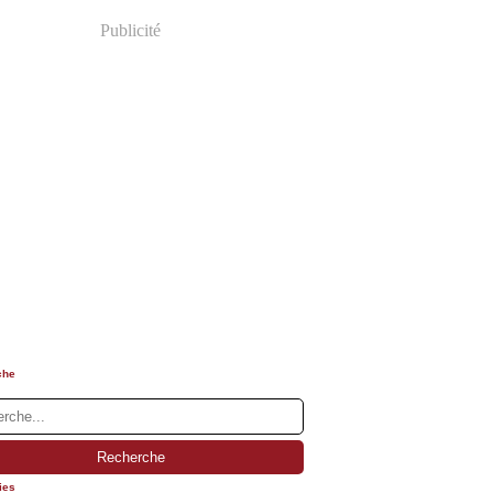
Publicité
che
ies