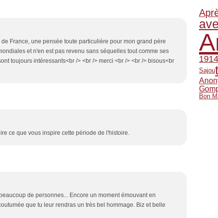
Apr
ave
A
re de France, une pensée toute particulière pour mon grand père
s mondiales et n'en est pas revenu sans séquelles tout comme ses
1914
s sont toujours intéressants<br /> <br /> merci <br /> <br /> bisous<br
Sajou
Anon
Gomp
Bon M
 lire ce que vous inspire cette période de l'histoire.
rtri beaucoup de personnes... Encore un moment émouvant en
coutumée que tu leur rendras un très bel hommage. Biz et belle