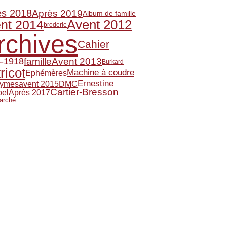
ès 2018
Après 2019
Album de famille
Avent 2012
nt 2014
broderie
rchives
Cahier
famille
Avent 2013
-1918
Burkard
tricot
Machine à coudre
Ephémères
Ernestine
avent 2015
ymes
DMC
Cartier-Bresson
Après 2017
el
arché