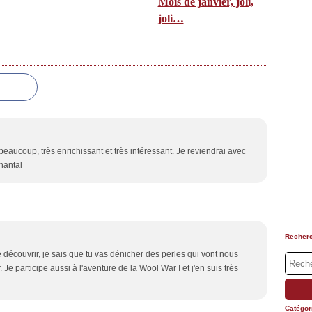
Mois de janvier, joli,
joli…
beaucoup, très enrichissant et très intéressant. Je reviendrai avec
hantal
Recher
re découvrir, je sais que tu vas dénicher des perles qui vont nous
e participe aussi à l'aventure de la Wool War I et j'en suis très
Catégor