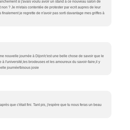
ranchement si j'avais voulu avoir un stand à ce nouveau salon de
 non ? Je m'etais contentée de protester par ecrit aupres de leur
 finalement je regrette de n'avoir pas sorti davantage mes griffes à
 nouvelle journée à Dijon!c'est une belle chose de savoir que le
 à l'université,les brodeuses et les amoureux du savoir-faire,il y
elle journée!bisous josie
près que c'était fini. Tant pis, j'espère que tu nous feras un beau