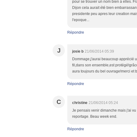
pour se trouver un nom bien à elles. F
Dijon cela aurait été bien embarrassant
presidente peu apres leur creation mais
l'epoque...
Répondre
J
josie b
21/06/2014 05:39
Dommage,j'aurai beaucoup apprécié une
fil,dans son ensemble,est protégé!grâce
aura toujours du bel ouvrage!merci et b
Répondre
C
christine
21/06/2014 05:24
Je pensais venir dimanche mais j'ai vu a
reportage. Beau week end.
Répondre