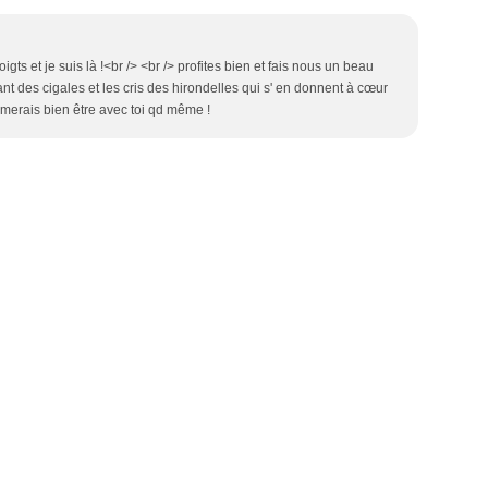
gts et je suis là !<br /> <br /> profites bien et fais nous un beau
hant des cigales et les cris des hirondelles qui s' en donnent à cœur
aimerais bien être avec toi qd même !