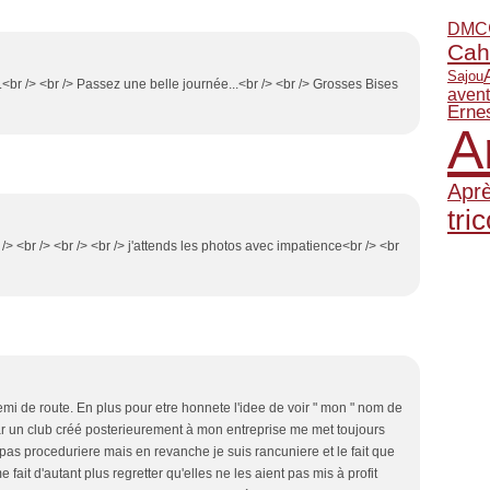
DMC
Cah
Sajou
.<br /> <br /> Passez une belle journée...<br /> <br /> Grosses Bises
aven
Erne
A
Apr
tric
 /> <br /> <br /> <br /> j'attends les photos avec impatience<br /> <br
mi de route. En plus pour etre honnete l'idee de voir " mon " nom de
ar un club créé posterieurement à mon entreprise me met toujours
pas proceduriere mais en revanche je suis rancuniere et le fait que
fait d'autant plus regretter qu'elles ne les aient pas mis à profit