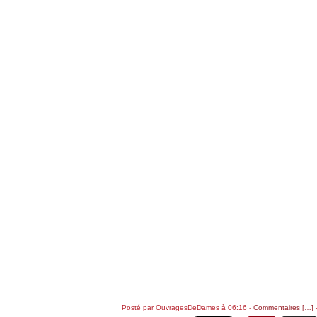
Posté par OuvragesDeDames à 06:16 -
Commentaires [
…
]
-