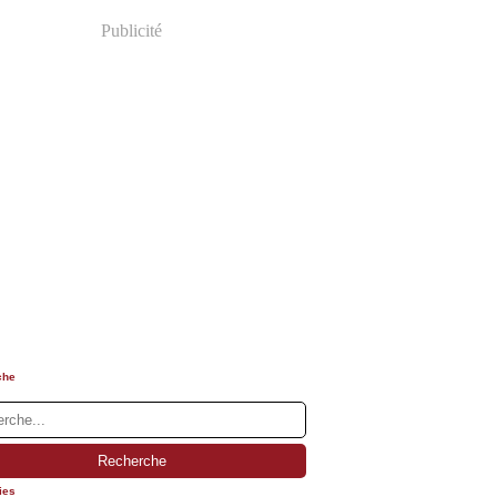
Publicité
che
ies