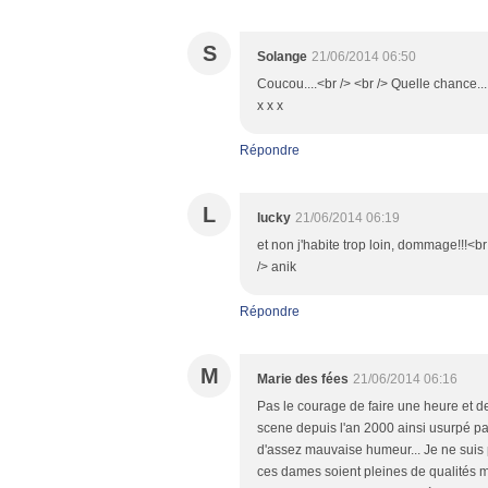
S
Solange
21/06/2014 06:50
Coucou....<br /> <br /> Quelle chance...
x x x
Répondre
L
lucky
21/06/2014 06:19
et non j'habite trop loin, dommage!!!<br
/> anik
Répondre
M
Marie des fées
21/06/2014 06:16
Pas le courage de faire une heure et de
scene depuis l'an 2000 ainsi usurpé p
d'assez mauvaise humeur... Je ne suis 
ces dames soient pleines de qualités me 