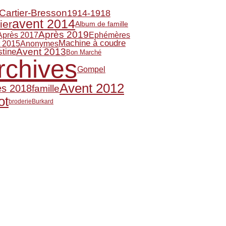
Cartier-Bresson
1914-1918
avent 2014
ier
Album de famille
Après 2019
Après 2017
Ephémères
Machine à coudre
t 2015
Anonymes
Avent 2013
stine
Bon Marché
rchives
Gompel
Avent 2012
ès 2018
famille
ot
broderie
Burkard