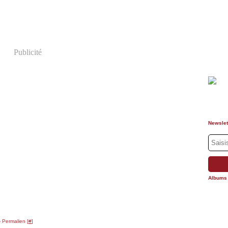
Publicité
Newslet
Albums
 Permalien [
#
]