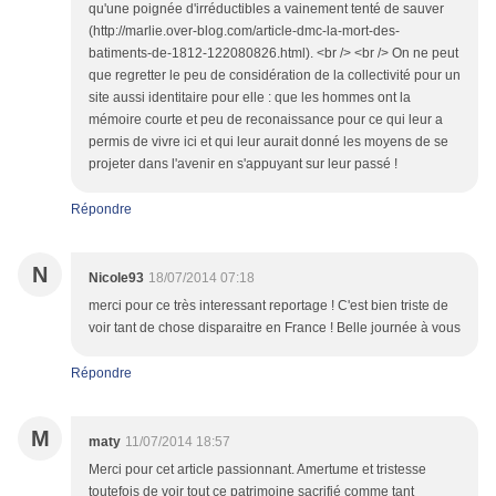
qu'une poignée d'irréductibles a vainement tenté de sauver
(http://marlie.over-blog.com/article-dmc-la-mort-des-
batiments-de-1812-122080826.html). <br /> <br /> On ne peut
que regretter le peu de considération de la collectivité pour un
site aussi identitaire pour elle : que les hommes ont la
mémoire courte et peu de reconaissance pour ce qui leur a
permis de vivre ici et qui leur aurait donné les moyens de se
projeter dans l'avenir en s'appuyant sur leur passé !
Répondre
N
Nicole93
18/07/2014 07:18
merci pour ce très interessant reportage ! C'est bien triste de
voir tant de chose disparaitre en France ! Belle journée à vous
Répondre
M
maty
11/07/2014 18:57
Merci pour cet article passionnant. Amertume et tristesse
toutefois de voir tout ce patrimoine sacrifié comme tant