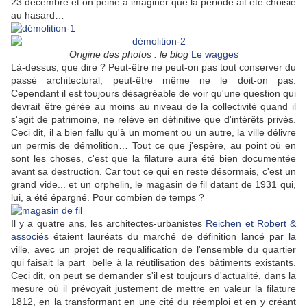
23 décembre et on peine à imaginer que la période ait été choisie
au hasard…
Origine des photos : le blog
Le wagges
Là-dessus, que dire ? Peut-être ne peut-on pas tout conserver du
passé architectural, peut-être même ne le doit-on pas.
Cependant il est toujours désagréable de voir qu'une question qui
devrait être gérée au moins au niveau de la collectivité quand il
s'agit de patrimoine, ne relève en définitive que d'intérêts privés.
Ceci dit, il a bien fallu qu'à un moment ou un autre, la ville délivre
un permis de démolition… Tout ce que j'espère, au point où en
sont les choses, c'est que la filature aura été bien documentée
avant sa destruction. Car tout ce qui en reste désormais, c'est un
grand vide... et un orphelin, le magasin de fil datant de 1931 qui,
lui, a été épargné. Pour combien de temps ?
Il y a quatre ans, les architectes-urbanistes
Reichen et Robert &
associés
étaient lauréats du marché de définition lancé par la
ville, avec un projet de requalification de l'ensemble du quartier
qui faisait la part belle à la réutilisation des bâtiments existants.
Ceci dit, on peut se demander s'il est toujours d'actualité, dans la
mesure où il prévoyait justement de mettre en valeur la filature
1812, en la transformant en une cité du réemploi et en y créant