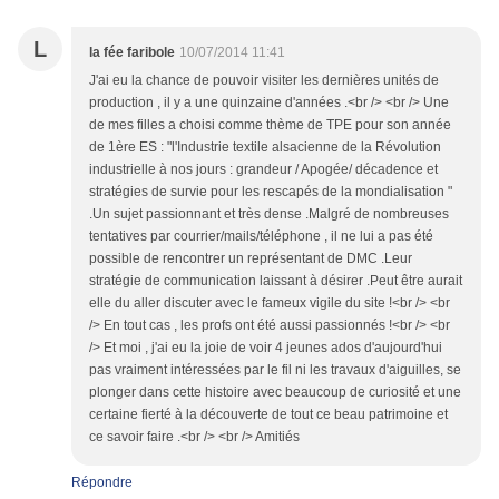
L
la fée faribole
10/07/2014 11:41
J'ai eu la chance de pouvoir visiter les dernières unités de
production , il y a une quinzaine d'années .<br /> <br /> Une
de mes filles a choisi comme thème de TPE pour son année
de 1ère ES : "l'Industrie textile alsacienne de la Révolution
industrielle à nos jours : grandeur / Apogée/ décadence et
stratégies de survie pour les rescapés de la mondialisation "
.Un sujet passionnant et très dense .Malgré de nombreuses
tentatives par courrier/mails/téléphone , il ne lui a pas été
possible de rencontrer un représentant de DMC .Leur
stratégie de communication laissant à désirer .Peut être aurait
elle du aller discuter avec le fameux vigile du site !<br /> <br
/> En tout cas , les profs ont été aussi passionnés !<br /> <br
/> Et moi , j'ai eu la joie de voir 4 jeunes ados d'aujourd'hui
pas vraiment intéressées par le fil ni les travaux d'aiguilles, se
plonger dans cette histoire avec beaucoup de curiosité et une
certaine fierté à la découverte de tout ce beau patrimoine et
ce savoir faire .<br /> <br /> Amitiés
Répondre