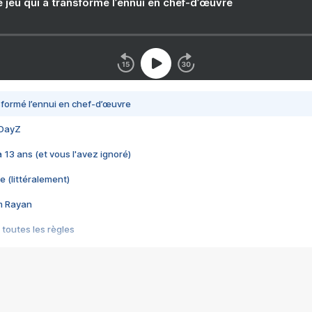
e jeu qui a transformé l’ennui en chef-d’œuvre
nsformé l’ennui en chef-d’œuvre
 DayZ
 a 13 ans (et vous l'avez ignoré)
e (littéralement)
im Rayan
 toutes les règles
s les jeux vidéo
us choquant de Rockstar ? - Le scandale BULLY
e plus moche de Steam