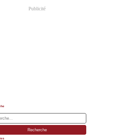
Publicité
che
ies