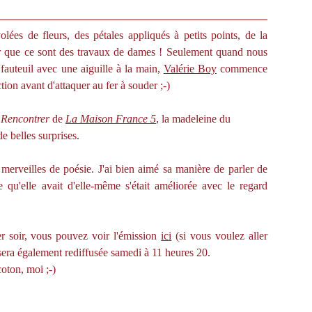
lées de fleurs, des pétales appliqués à petits points, de la
sûr que ce sont des travaux de dames ! Seulement quand nous
fauteuil avec une aiguille à la main,
Valérie Boy
commence
ion avant d'attaquer au fer à souder ;-)
e
Rencontrer
de
La Maison France 5
, la madeleine du
e belles surprises.
 merveilles de poésie. J'ai bien aimé sa manière de parler de
 qu'elle avait d'elle-même s'était améliorée avec le regard
ier soir, vous pouvez voir l'émission
ici
(si vous voulez aller
e sera également rediffusée samedi à 11 heures 20.
coton, moi ;-)