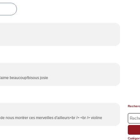
!j'aime beaucoup!bisous josie
Recher
a de nous montrer ces merveilles d'ailleurs<br /> <br /> violine
Catégor