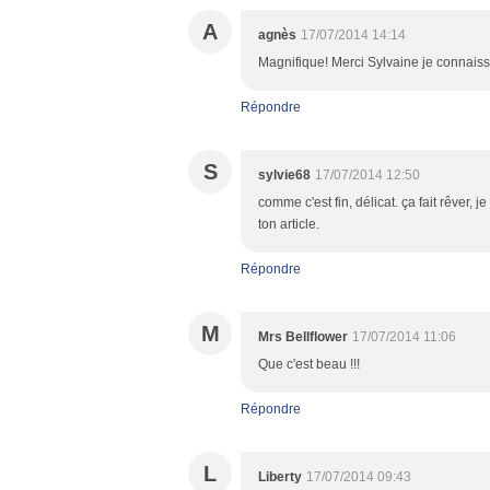
A
agnès
17/07/2014 14:14
Magnifique! Merci Sylvaine je connaiss
Répondre
S
sylvie68
17/07/2014 12:50
comme c'est fin, délicat. ça fait rêver,
ton article.
Répondre
M
Mrs Bellflower
17/07/2014 11:06
Que c'est beau !!!
Répondre
L
Liberty
17/07/2014 09:43