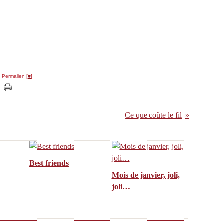
 Permalien [
#
]
Ce que coûte le fil
Best friends
Mois de janvier, joli,
joli…