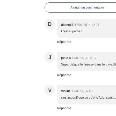
Ajouter un commentaire
D
didine68
18/07/2014 12:26
C'est superbe !
Répondre
J
josie b
17/07/2014 20:17
Superbe!quelle finesse dans le travail
Répondre
V
violine
17/07/2014 16:15
c'est magnifique ce qu'elle fait... symp
Répondre