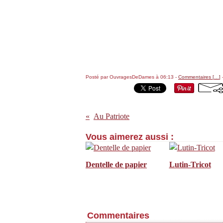
Posté par OuvragesDeDames à 06:13 -
Commentaires [
…
]
-
Au Patriote
Vous aimerez aussi :
Dentelle de papier
Lutin-Tricot
Commentaires