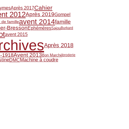
Cahier
Après 2017
ymes
nt 2012
Après 2019
Gompel
avent 2014
famille
 de famille
ier-Bresson
Ephémères
Sajou
Burkard
ot
avent 2015
rchives
Après 2018
Avent 2013
-1918
Bon Marché
broderie
stine
Machine à coudre
DMC