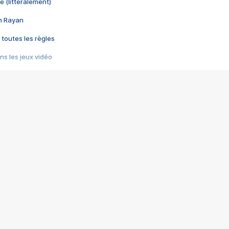
e (littéralement)
im Rayan
 toutes les règles
s les jeux vidéo
us choquant de Rockstar ? - Le scandale BULLY
e plus moche de Steam
du RÊVE tourne au CAUCHEMAR
pendant 8 heures
it… à tort
umiliés par un jeu vidéo
ire - Final Fantasy 8
ti un empire - Age of Empires
story DOFUS