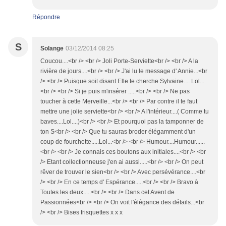
Répondre
S
Solange
03/12/2014 08:25
Coucou....<br /> <br /> Joli Porte-Serviette<br /> <br /> A la
rivière de jours....<br /> <br /> J'ai lu le message d' Annie...<br
/> <br /> Puisque soit disant Elle te cherche Sylvaine.... Lol...
<br /> <br /> Si je puis m'insérer .....<br /> <br /> Ne pas
toucher à cette Merveille...<br /> <br /> Par contre il te faut
mettre une jolie serviette<br /> <br /> A l'intérieur....( Comme tu
baves....Lol....)<br /> <br /> Et pourquoi pas la tamponner de
ton S<br /> <br /> Que tu sauras broder élégamment d'un
coup de fourchette.....Lol...<br /> <br /> Humour....Humour......
<br /> <br /> Je connais ces boutons aux initiales....<br /> <br
/> Etant collectionneuse j'en ai aussi.....<br /> <br /> On peut
rêver de trouver le sien<br /> <br /> Avec persévérance....<br
/> <br /> En ce temps d' Espérance.....<br /> <br /> Bravo à
Toutes les deux.....<br /> <br /> Dans cet Avent de
Passionnées<br /> <br /> On voit l'élégance des détails...<br
/> <br /> Bises frisquettes x x x