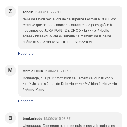
Z
zabelh
15/06/2015 22:11
ravie de t'avoir revue lors de ce superbe Festival à DOLE <br
/> <br /> que de bons moments durant ces 2 jours, grâce à
nos amies de JURA POINT DE CROIX <br /> <br /> belle
soirée - bises<br /> <br /> isabelle "la maman" de la petite
chérie !!! <br /> <br /> AU FIL DE LA PASSION
Répondre
M
Mamie Cruik
15/06/2015 11:51
Dommage, que j'ai l'information seulement ce jour !!!! <br />
<br /> Je suis à 2 pas de Dole.<br /> <br /> A bientôt.<br /> <br
/> Anne-Marie
Répondre
B
brodattitude
15/06/2015 08:37
whaouuuuu. Dommage que je ne puisse pas voir toutes ces