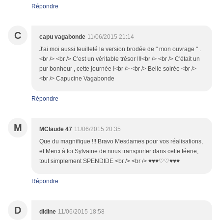
Répondre
C
capu vagabonde
11/06/2015 21:14
J'ai moi aussi feuilleté la version brodée de " mon ouvrage " .
<br /> <br /> C'est un véritable trésor !!!<br /> <br /> C'était un
pur bonheur , cette journée !<br /> <br /> Belle soirée <br />
<br /> Capucine Vagabonde
Répondre
M
MClaude 47
11/06/2015 20:35
Que du magnifique !!! Bravo Mesdames pour vos réalisations,
et Merci à toi Sylvaine de nous transporter dans cette féerie,
tout simplement SPENDIDE <br /> <br /> ♥♥♥♡♡♥♥♥
Répondre
D
didine
11/06/2015 18:58