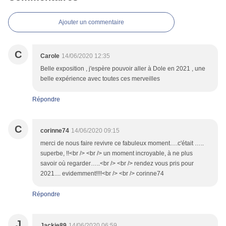
Ajouter un commentaire
C
Carole
14/06/2020 12:35
Belle exposition , j'espère pouvoir aller à Dole en 2021 , une
belle expérience avec toutes ces merveilles
Répondre
C
corinne74
14/06/2020 09:15
merci de nous faire revivre ce fabuleux moment….c'était …..
superbe, !!<br /> <br /> un moment incroyable, à ne plus
savoir où regarder…..<br /> <br /> rendez vous pris pour
2021.... evidemment!!!!<br /> <br /> corinne74
Répondre
J
Jackie89
14/06/2020 06:59