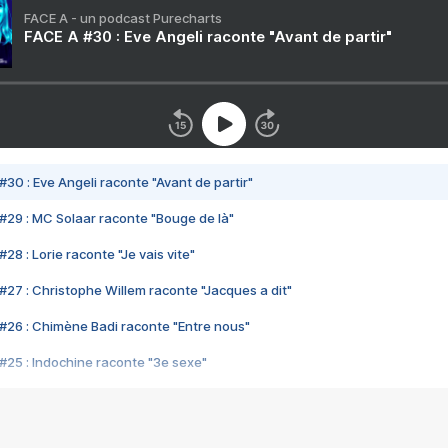
FACE A - un podcast Purecharts
FACE A #30 : Eve Angeli raconte "Avant de partir"
#30 : Eve Angeli raconte "Avant de partir"
#29 : MC Solaar raconte "Bouge de là"
28 : Lorie raconte "Je vais vite"
#27 : Christophe Willem raconte "Jacques a dit"
#26 : Chimène Badi raconte "Entre nous"
#25 : Indochine raconte "3e sexe"
#24 : Zaho raconte "C'est chelou"
#23 : Patrick Bruel raconte "Au café des délices"