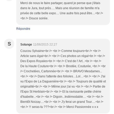
Merci de nous le faire partager, quand je pense que j'étais
dans le Jura, tout près..... Mais une réunion de famille m'a
privée de cette belle expo.... Une autre fois peut être....<br />
<br /> Douce soirée.
Répondre
S
Solange
11/06/2015 22:27
Coucou Sylvaine<br /> <br /> Comme toujours<br /> <br />
Article sans égal<br /> <br /> Ces photos un régal<br /> <br />
Des Expos Royales<br /> <br /> C'est de l' Art...<br /> <br />
De la Haute Couture<br /> <br /> Brodée, Couturée, <br /> <br
/> Crochetées, Cartonnée<br /> <br /> BRAVO Mesdames...
<br /> <br /> Dans l'attente des folioles....Lol....<br /> <br /> J'ai
vu l'Expo de La Daguenière<br /> <br /> Toujours de qualité et
originalité<br /> <br /> Même jour j'ai vu <br /> <br /> Partie de
l'Expo St Herblain<br /> <br /> Et la ravissante petite chérie
d'Isabelle...<br /> <br /> Digoin...Indémodable.... <br /> <br />
Bientôt Noizay.....<br /> <br /> J'y ferai un grand Tour.....<br />
<br /> Y seras-tu ???<br /> <br /> Merci Passionnée x x x