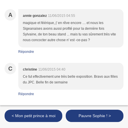
A
annie gonzalez
11/06/2015 04:55
magique et féérique, j' en rêve encore .... et nous les
Sigeanaises avons aussi profité pour la dernière fois
Sylvaine, de ton beau stand ... mais tu vas sûrement très vite
nous concocter autre chose n' est -ce-pas ?
Répondre
C
christine
11/06/2015 04:40
Ce fut effectivement une très belle exposition. Bravo aux filles
du JPC. Belle fin de semaine
Répondre
< Mon petit prince à moi
Pauvre Sophie ! >