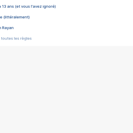
 a 13 ans (et vous l'avez ignoré)
e (littéralement)
im Rayan
 toutes les règles
s les jeux vidéo
us choquant de Rockstar ? - Le scandale BULLY
e plus moche de Steam
du RÊVE tourne au CAUCHEMAR
pendant 8 heures
it… à tort
umiliés par un jeu vidéo
ire - Final Fantasy 8