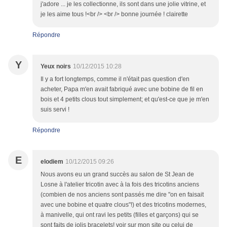
j'adore ... je les collectionne, ils sont dans une jolie vitrine, et
je les aime tous !<br /> <br /> bonne journée ! clairette
Répondre
Y
Yeux noirs
10/12/2015 10:28
Il y a fort longtemps, comme il n'était pas question d'en
acheter, Papa m'en avait fabriqué avec une bobine de fil en
bois et 4 petits clous tout simplement; et qu'est-ce que je m'en
suis servi !
Répondre
E
elodiem
10/12/2015 09:26
Nous avons eu un grand succès au salon de St Jean de
Losne à l'atelier tricotin avec à la fois des tricotins anciens
(combien de nos anciens sont passés me dire "on en faisait
avec une bobine et quatre clous"!) et des tricotins modernes,
à manivelle, qui ont ravi les petits (filles et garçons) qui se
sont faits de jolis bracelets! voir sur mon site ou celui de