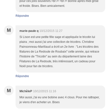
pour ces jolis souvenirs.<br /> <br /> Bonne après midi grise
et froide. Bises. Bien amicalement.
Répondre
M
marie-paule q
10/12/2015 11:27
Si Lison est une petite fille sage et appliquée le tricotin lui
plaira ; moi aussi j'ai une collection de tricotins. Christine
Painsonneau-Marillaud a écrit un 2e livre : "Les tricotins des
filatures de La Redoute de Roubaix" cette année, qui retrace
l'histoire de "Tricotin" au sein du département laine des
Filatures de La Redoute, très intéressant, un cadeau pour
Noël pour fan de tricotins.
Répondre
M
MichèleP
10/12/2015 11:16
Moi aussi, j'ai eu une bobine avec 4 clous. Pour me rattraper,
je viens d'en acheter un. Bises