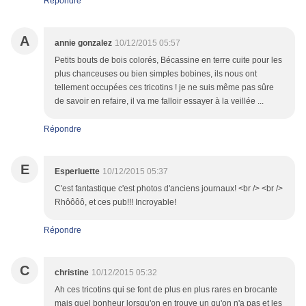
Répondre
A
annie gonzalez
10/12/2015 05:57
Petits bouts de bois colorés, Bécassine en terre cuite pour les
plus chanceuses ou bien simples bobines, ils nous ont
tellement occupées ces tricotins ! je ne suis même pas sûre
de savoir en refaire, il va me falloir essayer à la veillée ...
Répondre
E
Esperluette
10/12/2015 05:37
C'est fantastique c'est photos d'anciens journaux! <br /> <br />
Rhôôôô, et ces pub!!! Incroyable!
Répondre
C
christine
10/12/2015 05:32
Ah ces tricotins qui se font de plus en plus rares en brocante
mais quel bonheur lorsqu'on en trouve un qu'on n'a pas et les