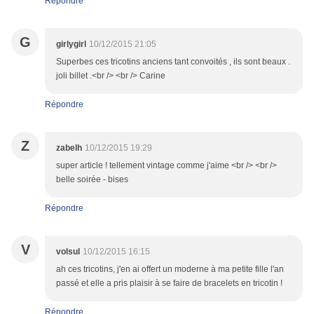
Répondre
G
girlygirl
10/12/2015 21:05
Superbes ces tricotins anciens tant convoités , ils sont beaux .
joli billet .<br /> <br /> Carine
Répondre
Z
zabelh
10/12/2015 19:29
super article ! tellement vintage comme j'aime <br /> <br />
belle soirée - bises
Répondre
V
volsul
10/12/2015 16:15
ah ces tricotins, j'en ai offert un moderne à ma petite fille l'an
passé et elle a pris plaisir à se faire de bracelets en tricotin !
Répondre