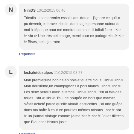
N
NiniDS
13/12/2015 06:46
Tricotin... mon premier essai, sans doute... j'ignore ce qu'il a
pu devenir, ce brave tricotin, dommage, personne autour de
moi à l'époque pour me montrer comment il fallait faire... <br
/> <br /> Une très belle page, merci pour ce partage.<br /> <br
/> Bises, belle journée.
Répondre
L
lechaletdesalpes
11/12/2015 08:27
Mon premier,une bobine en bois et quatre clous...<br /> <br />
Mon deuxième,un champignons à pois blancs...<br /> <br />
Les deux perdus avec le temps...<br /> <br /> J'en ai fais des
roues...<br /> <br /> J'ai une poupée en bois que maman
s'était acheté parce qu'elle aimait les tricotins...j'ai une guêpe
dans ma boîte à couture pour les mêmes raisons...<br /> <br
/> un journal vintage comme j'aime!<br /> <br /> Jolies fillettes
que Bleuettes!bisous josie