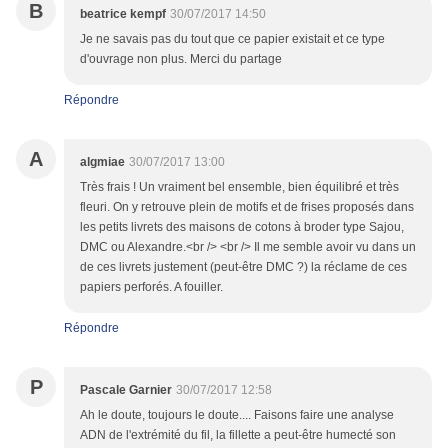
B
beatrice kempf
30/07/2017 14:50
Je ne savais pas du tout que ce papier existait et ce type
d'ouvrage non plus. Merci du partage
Répondre
A
algmiae
30/07/2017 13:00
Très frais ! Un vraiment bel ensemble, bien équilibré et très
fleuri. On y retrouve plein de motifs et de frises proposés dans
les petits livrets des maisons de cotons à broder type Sajou,
DMC ou Alexandre.<br /> <br /> Il me semble avoir vu dans un
de ces livrets justement (peut-être DMC ?) la réclame de ces
papiers perforés. A fouiller.
Répondre
P
Pascale Garnier
30/07/2017 12:58
Ah le doute, toujours le doute.... Faisons faire une analyse
ADN de l'extrémité du fil, la fillette a peut-être humecté son