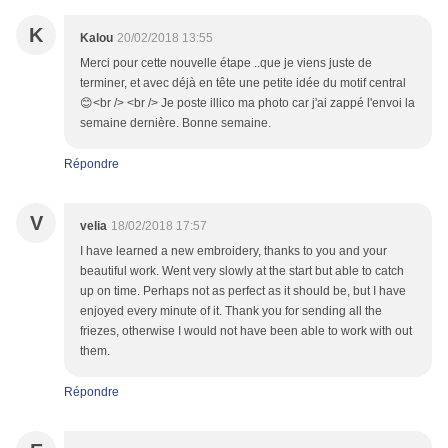
K
Kalou
20/02/2018 13:55
Merci pour cette nouvelle étape ..que je viens juste de
terminer, et avec déjà en tête une petite idée du motif central
😊<br /> <br /> Je poste illico ma photo car j'ai zappé l'envoi la
semaine dernière. Bonne semaine.
Répondre
V
velia
18/02/2018 17:57
I have learned a new embroidery, thanks to you and your
beautiful work. Went very slowly at the start but able to catch
up on time. Perhaps not as perfect as it should be, but I have
enjoyed every minute of it. Thank you for sending all the
friezes, otherwise I would not have been able to work with out
them.
Répondre