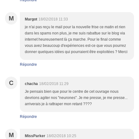
Répondre
M
Margot
18/02/2018 11:33
je n'ai pas reçu le mail pour la nouvelle frise ce matin et rien
dans les spams non plus, je me suis rabattue sur le blog via
internet heureusement là ça marche. Pour le final comme
vous avez beaucoup d'expériences est-ce que vous pourrez
donner quelques idées qui pourraient être exploitées ? Merci
Répondre
C
chacha
18/02/2018 11:29
Je pensais bien que pour le centre de cet ouvrage nous
devrions agiter nos "neurones". Je me presse, je me presse...
arriverais je à rattraper mon retard ????
Répondre
M
MissParker
18/02/2018 10:25