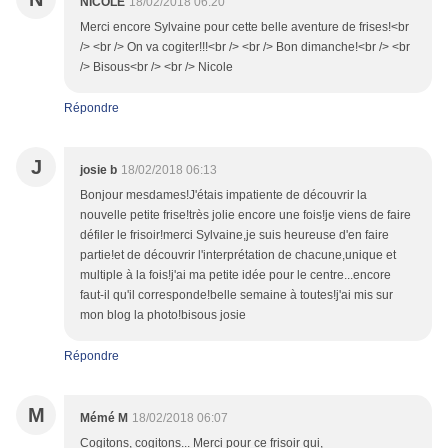
NICOLE
18/02/2018 06:20
Merci encore Sylvaine pour cette belle aventure de frises!<br
/> <br /> On va cogiter!!!<br /> <br /> Bon dimanche!<br /> <br
/> Bisous<br /> <br /> Nicole
Répondre
J
josie b
18/02/2018 06:13
Bonjour mesdames!J'étais impatiente de découvrir la
nouvelle petite frise!très jolie encore une fois!je viens de faire
défiler le frisoir!merci Sylvaine,je suis heureuse d'en faire
partie!et de découvrir l'interprétation de chacune,unique et
multiple à la fois!j'ai ma petite idée pour le centre...encore
faut-il qu'il corresponde!belle semaine à toutes!j'ai mis sur
mon blog la photo!bisous josie
Répondre
M
Mémé M
18/02/2018 06:07
Cogitons, cogitons... Merci pour ce frisoir qui,