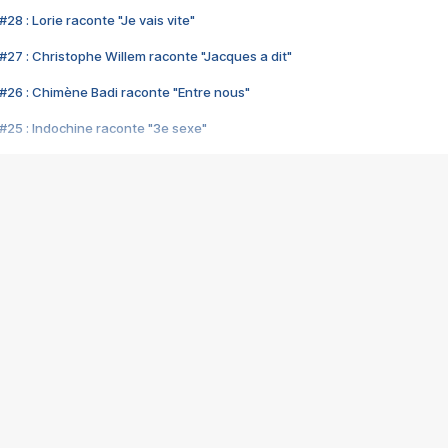
28 : Lorie raconte "Je vais vite"
#27 : Christophe Willem raconte "Jacques a dit"
#26 : Chimène Badi raconte "Entre nous"
#25 : Indochine raconte "3e sexe"
#24 : Zaho raconte "C'est chelou"
#23 : Patrick Bruel raconte "Au café des délices"
#22 : Kyo raconte "Le chemin"
#21 : Nolwenn Leroy raconte "Cassé"
#20 : Patrick Hernandez raconte "Born to be alive"
#19 : Lorie raconte "Près de moi"
#18 : Michael Jones raconte "A nos actes manqués" (avec Jean-Jacque
#17 : Khaled raconte "Aïcha"