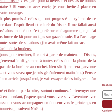
ie du frisoir
. C'est parti pour la diversité et des tas de bonnes
ntaire ? Si vous en avez envie, je vous invite à placer en
 votre ouvrage.
tit plus promis à celles qui ont progressé au rythme de ce
r dans l'esprit fleuri et coloré du frisoir. Il me fallait aussi
usé alors mon choix s'est porté sur ce diagramme que je n'ai
s forme de kit pour un tapis sur gaze de soie. Il a l'avantage
toutes sortes de situations ; j'en avais même fait un sac.
ours pour terminer, il court à partir de maintenant. Disons,
 j'enverrai le diagramme à toutes celles dont la photo de la
 pas de la bordure au crochet, bien sûr !) me sera parvenue
. et vous savez que je suis généralement matinale :-) Pensez
 bien arrivée jusqu'à moi, je vais essayer de les intégrer au fur
Recher
ré et finiront par la suite, surtout continuez à m'envoyer une
 Et en attendant, j'espère que si vous avez suivi l'aventure avec
 mission : vous accompagner en douceur vers le printemps en
tounets qui suivent Noël :-)
Catégor