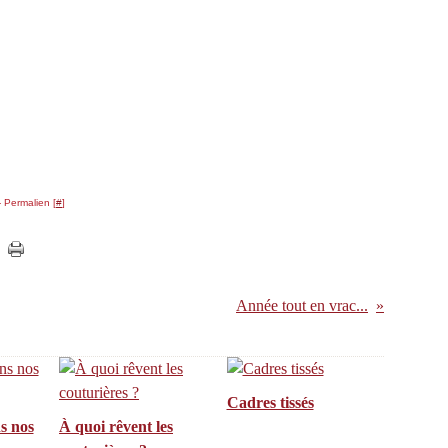
 Permalien [
#
]
Année tout en vrac...
Cadres tissés
s nos
À quoi rêvent les