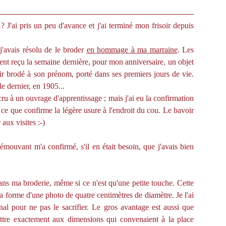
 ? J'ai pris un peu d'avance et j'ai terminé mon frisoir depuis
j'avais résolu de le broder
en hommage à ma marraine
. Les
ement reçu la semaine dernière, pour mon anniversaire, un objet
voir brodé à son prénom, porté dans ses premiers jours de vie.
e dernier, en 1905...
i cru à un ouvrage d'apprentissage ; mais j'ai eu la confirmation
 ce que confirme la légère usure à l'endroit du cou. Le bavoir
 aux visites :-)
émouvant m'a confirmé, s'il en était besoin, que j'avais bien
ans ma broderie, même si ce n'est qu'une petite touche. Cette
 la forme d'une photo de quatre centimètres de diamètre. Je l'ai
al pour ne pas le sacrifier. Le gros avantage est aussi que
ettre exactement aux dimensions qui convenaient à la place