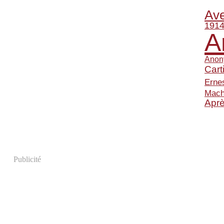
Ave
1914
A
Anon
Cart
Erne
Mach
Apr
Publicité