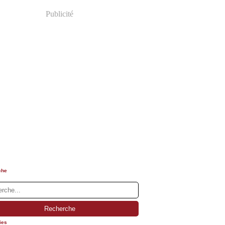
Publicité
che
ies