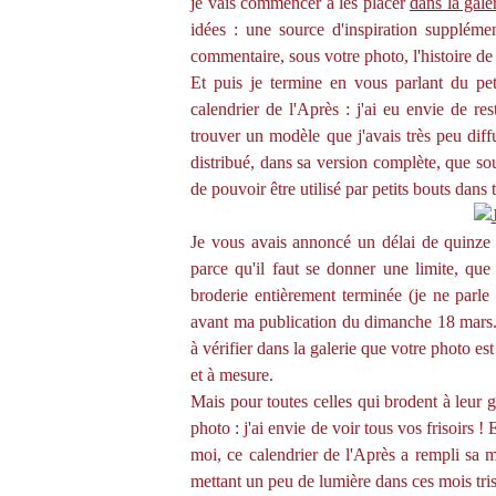
je vais commencer à les placer
dans la galer
idées : une source d'inspiration suppléme
commentaire, sous votre photo, l'histoire de
Et puis je termine en vous parlant du pe
calendrier de l'Après : j'ai eu envie de reste
trouver un modèle que j'avais très peu diff
distribué, dans sa version complète, que sou
de pouvoir être utilisé par petits bouts dans 
Je vous avais annoncé un délai de quinze j
parce qu'il faut se donner une limite, que
broderie entièrement terminée (je ne parle
avant ma publication du dimanche 18 mars..
à vérifier dans la galerie que votre photo est
et à mesure.
Mais pour toutes celles qui brodent à leur g
photo : j'ai envie de voir tous vos frisoirs !
moi, ce calendrier de l'Après a rempli sa
mettant un peu de lumière dans ces mois tris