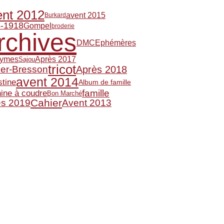
nt 2012
avent 2015
Burkard
-1918
Gompel
broderie
rchives
Ephémères
DMC
Après 2017
ymes
Sajou
tricot
Après 2018
ier-Bresson
avent 2014
stine
Album de famille
famille
ine à coudre
Bon Marché
Cahier
ès 2019
Avent 2013