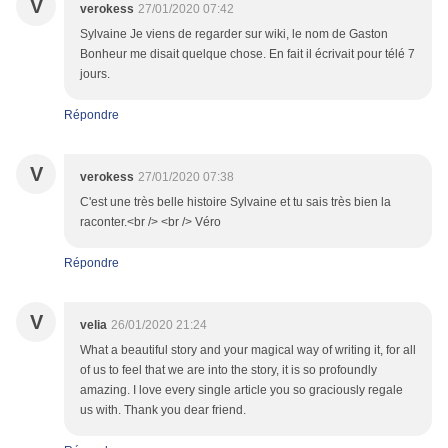
V
verokess
27/01/2020 07:42
Sylvaine Je viens de regarder sur wiki, le nom de Gaston
Bonheur me disait quelque chose. En fait il écrivait pour télé 7
jours.
Répondre
V
verokess
27/01/2020 07:38
C'est une très belle histoire Sylvaine et tu sais très bien la
raconter.<br /> <br /> Véro
Répondre
V
velia
26/01/2020 21:24
What a beautiful story and your magical way of writing it, for all
of us to feel that we are into the story, it is so profoundly
amazing. I love every single article you so graciously regale
us with. Thank you dear friend.