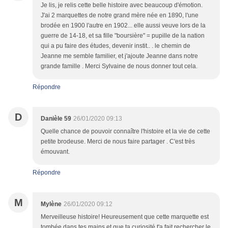
Je lis, je relis cette belle histoire avec beaucoup d'émotion.
J'ai 2 marquettes de notre grand mère née en 1890, l'une
brodée en 1900 l'autre en 1902... elle aussi veuve lors de la
guerre de 14-18, et sa fille "boursière" = pupille de la nation
qui a pu faire des études, devenir instit.. . le chemin de
Jeanne me semble familier, et j'ajoute Jeanne dans notre
grande famille . Merci Sylvaine de nous donner tout cela.
Répondre
D
Danièle 59
26/01/2020 09:13
Quelle chance de pouvoir connaître l'histoire et la vie de cette
petite brodeuse. Merci de nous faire partager . C'est très
émouvant.
Répondre
M
Mylène
26/01/2020 09:12
Merveilleuse histoire! Heureusement que cette marquette est
tombée dans tes mains et que ta curiosité t'a fait rechercher le