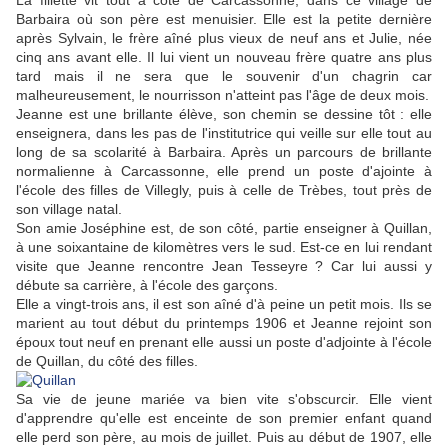
La fillette vit tout à côté de Carcassonne, dans ce village de
Barbaira où son père est menuisier. Elle est la petite dernière
après Sylvain, le frère aîné plus vieux de neuf ans et Julie, née
cinq ans avant elle. Il lui vient un nouveau frère quatre ans plus
tard mais il ne sera que le souvenir d'un chagrin car
malheureusement, le nourrisson n'atteint pas l'âge de deux mois.
Jeanne est une brillante élève, son chemin se dessine tôt : elle
enseignera, dans les pas de l'institutrice qui veille sur elle tout au
long de sa scolarité à Barbaira. Après un parcours de brillante
normalienne à Carcassonne, elle prend un poste d'ajointe à
l'école des filles de Villegly, puis à celle de Trèbes, tout près de
son village natal.
Son amie Joséphine est, de son côté, partie enseigner à Quillan,
à une soixantaine de kilomètres vers le sud. Est-ce en lui rendant
visite que Jeanne rencontre Jean Tesseyre ? Car lui aussi y
débute sa carrière, à l'école des garçons.
Elle a vingt-trois ans, il est son aîné d'à peine un petit mois. Ils se
marient au tout début du printemps 1906 et Jeanne rejoint son
époux tout neuf en prenant elle aussi un poste d'adjointe à l'école
de Quillan, du côté des filles.
Sa vie de jeune mariée va bien vite s'obscurcir. Elle vient
d'apprendre qu'elle est enceinte de son premier enfant quand
elle perd son père, au mois de juillet. Puis au début de 1907, elle