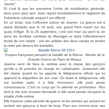
Jaurès".
Et c'est là que les assomme l'ordre de mobilisation générale,
deux jours plus tard. Jean rejoint immédiatement le régiment de
l'infanterie coloniale auquel il est affecté.
En un éclair, tout s'effondre autour de Jeanne. La guerre est à
peine déclarée que le 14 août, son grand frère meurt sur les
quais d'Alger. Et le 26 septembre, c'est son mari qui perd la vie
dans les terribles combats de Massiges et dans l'effondrement
brutal de son utopie : voir les soldats des deux camps se tendre
la main par-dessus les barbelés.
Troupes françaises pendant la bataille de la Marne - Musée de la
Grande Guerre du Pays de Meaux
Jeanne vient de faire la rentrée avec la classe des garçons
qu'elle a dû prendre en charge en catastrophe. Justement elle
fait classe quand on lui apporte le télégramme officiel qui lui
apprend la disparition de son mari.
En lisant le télégramme, elle
est tombée raide, il a fallu l'emmener, elle avait perdu
connaissance. C'est un coup qui l'a atteinte en profondeur. Plus
tard je me suis souvent demandé si elle avait jamais récupéré la
totalité d'elle-même.
Elle traverse cette période de guerre et les années qui suivent en
portant ses garçons à bout de bras. Pour eux comme pour ses