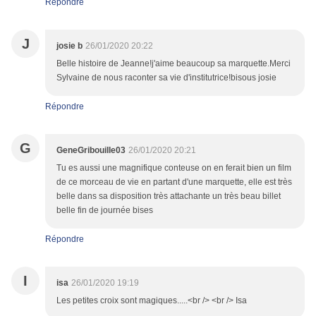
Répondre
J
josie b
26/01/2020 20:22
Belle histoire de Jeanne!j'aime beaucoup sa marquette.Merci
Sylvaine de nous raconter sa vie d'institutrice!bisous josie
Répondre
G
GeneGribouille03
26/01/2020 20:21
Tu es aussi une magnifique conteuse on en ferait bien un film
de ce morceau de vie en partant d'une marquette, elle est très
belle dans sa disposition très attachante un très beau billet
belle fin de journée bises
Répondre
I
isa
26/01/2020 19:19
Les petites croix sont magiques.....<br /> <br /> Isa