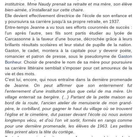
institutrice. Mme Naudy prenait sa retraite et ma mère, son élève
bien-aimée, s'installerait sur cette chaire.
Elle devient effectivement directrice de l'école de son enfance et
y poursuivra sa carrière jusqu'à sa propre retraite, en 1937.
Entre-temps Jeanne a vu tous ses efforts couronnés de succès :
l'un après l'autre, ses fils sont partis étudier au lycée de
Carcassonne à la faveur d'une bourse, décrochée grâce à leurs
brillants résultats scolaires et leur statut de pupille de la nation.
Gaston, le cadet, montera à la capitale pour y devenir poète,
romancier et patron de presse, sous le pseudonyme de
Gaston
Bonheur
. Choisir de prendre le nom de sa mère pour poursuivre
sa carrière littéraire semblait s'imposer pour cet amoureux de la
vie et des mots.
C'est lui, encore, qui nous entraîne dans la dernière promenade
de Jeanne.
On peut affirmer que son enterrement fut
l'enterrement d'une institutrice plus que celui de ma mère. Un
village enterrait sa bergère. (...) Partant de la petite maison au
bord de la route, l'ancien atelier de menuiserie de mon grand-
père, le corbillard, pour gagner le haut du village où se trouvent
l'église et le cimetière, dut passer devant l'école où nous avions
longtemps vécu, et d'où l'on vit sortir, formés en rangs comme
pour une dernière promenade, les élèves de 1963. Les petites
filles prirent alors la tête du cortège.