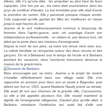
élèves, elle n'a qu'une idée : les propulser au plus haut de leurs
capacités.
Une fois par an, ma mère était examinatrice dans les
jurys de certificat d'études.
Le but immédiat pour elle était d'avoir
la première du canton. Elle y parvenait presque chaque année.
Cela supposait qu'elle gardait les filles les meilleures en classe
jusqu'à sept heures du soir.
Jeanne vit le sort malheureusement commun à beaucoup de
femmes dans l'après-guerre, avec cet avantage d'avoir son
indépendance professionnelle : un salaire et, par-dessus tout, cet
idéal qui la porte dans ses missions d'enseignante.
Depuis la mort de son père, sa mère est venue vivre avec eux.
La cellule familiale se réorganise autour des deux veuves et des
garçons. On vit à Belvianes tout le temps de l'école et à Barbaira
pendant les vacances, dans l'ancienne menuiserie devenue la
maison de la grand-mère.
Mais encouragée par sa mère, Jeanne a le projet de revenir
s'installer définitivement dans son village natal. Elle s'en
rapproche en prenant pour deux ans un poste à Bagnoles, puis
atteint son but en 1922, quand Madame Naudy prend sa retraite.
Elle avait dit non aux charmes de la grande ville, Carcassonne,
où elle a été appelée plusieurs fois. Elle voulait maintenir la
dignité de l'enseignante villageoise, d'autant plus qu'elle allait, à
Barbaira, remplacer l'institutrice qui avait fait d'elle une