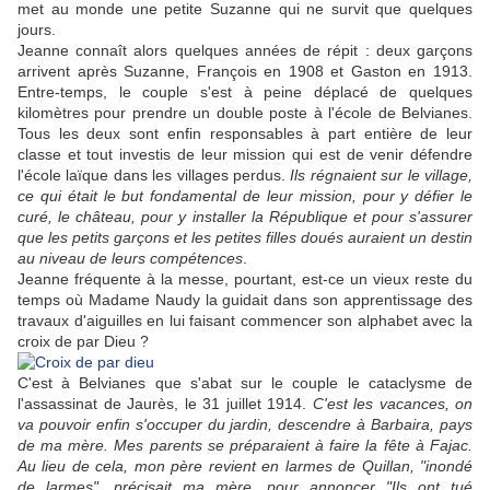
met au monde une petite Suzanne qui ne survit que quelques
jours.
Jeanne connaît alors quelques années de répit : deux garçons
arrivent après Suzanne, François en 1908 et Gaston en 1913.
Entre-temps, le couple s'est à peine déplacé de quelques
kilomètres pour prendre un double poste à l'école de Belvianes.
Tous les deux sont enfin responsables à part entière de leur
classe et tout investis de leur mission qui est de venir défendre
l'école laïque dans les villages perdus.
Ils régnaient sur le village,
ce qui était le but fondamental de leur mission, pour y défier le
curé, le château, pour y installer la République et pour s'assurer
que les petits garçons et les petites filles doués auraient un destin
au niveau de leurs compétences
.
Jeanne fréquente à la messe, pourtant, est-ce un vieux reste du
temps où Madame Naudy la guidait dans son apprentissage des
travaux d'aiguilles en lui faisant commencer son alphabet avec la
croix de par Dieu ?
C'est à Belvianes que s'abat sur le couple le cataclysme de
l'assassinat de Jaurès, le 31 juillet 1914.
C'est les vacances, on
va pouvoir enfin s'occuper du jardin, descendre à Barbaira, pays
de ma mère. Mes parents se préparaient à faire la fête à Fajac.
Au lieu de cela, mon père revient en larmes de Quillan, "inondé
de larmes", précisait ma mère, pour annoncer "Ils ont tué