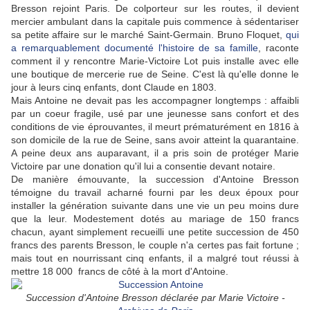
Bresson rejoint Paris. De colporteur sur les routes, il devient
mercier ambulant dans la capitale puis commence à sédentariser
sa petite affaire sur le marché Saint-Germain. Bruno Floquet,
qui
a remarquablement documenté l'histoire de sa famille
, raconte
comment il y rencontre Marie-Victoire Lot puis installe avec elle
une boutique de mercerie rue de Seine. C'est là qu'elle donne le
jour à leurs cinq enfants, dont Claude en 1803.
Mais Antoine ne devait pas les accompagner longtemps : affaibli
par un coeur fragile, usé par une jeunesse sans confort et des
conditions de vie éprouvantes, il meurt prématurément en 1816 à
son domicile de la rue de Seine, sans avoir atteint la quarantaine.
A peine deux ans auparavant, il a pris soin de protéger Marie
Victoire par une donation qu'il lui a consentie devant notaire.
De manière émouvante, la succession d'Antoine Bresson
témoigne du travail acharné fourni par les deux époux pour
installer la génération suivante dans une vie un peu moins dure
que la leur. Modestement dotés au mariage de 150 francs
chacun, ayant simplement recueilli une petite succession de 450
francs des parents Bresson, le couple n'a certes pas fait fortune ;
mais tout en nourrissant cinq enfants, il a malgré tout réussi à
mettre 18 000 francs de côté à la mort d'Antoine.
Succession d'Antoine Bresson déclarée par Marie Victoire -