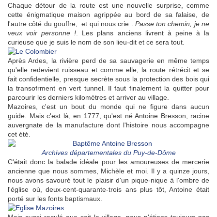
Chaque détour de la route est une nouvelle surprise, comme
cette énigmatique maison agrippée au bord de sa falaise, de
l'autre côté du gouffre, et qui nous crie :
Passe ton chemin, je ne
veux voir personne !
. Les plans anciens livrent à peine à la
curieuse que je suis le nom de son lieu-dit et ce sera tout.
Après Ardes, la rivière perd de sa sauvagerie en même temps
qu'elle redevient ruisseau et comme elle, la route rétrécit et se
fait confidentielle, presque secrète sous la protection des bois qui
la transofrment en vert tunnel. Il faut finalement la quitter pour
parcourir les derniers kilomètres et arriver au village.
Mazoires, c'est un bout du monde qui ne figure dans aucun
guide. Mais c'est là, en 1777, qu'est né Antoine Bresson, racine
auvergnate de la manufacture dont l'histoire nous accompagne
cet été.
Archives départementales du Puy-de-Dôme
C'était donc la balade idéale pour les amoureuses de mercerie
ancienne que nous sommes, Michèle et moi. Il y a quinze jours,
nous avons savouré tout le plaisir d'un pique-nique à l'ombre de
l'église où, deux-cent-quarante-trois ans plus tôt, Antoine était
porté sur les fonts baptismaux.