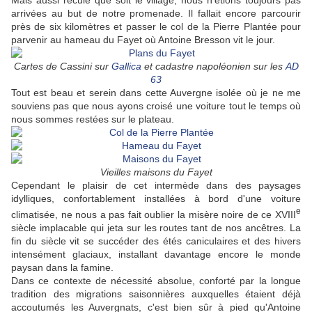
Mais aussi reculé que soit le village, nous n'étions toujours pas
arrivées au but de notre promenade. Il fallait encore parcourir
près de six kilomètres et passer le col de la Pierre Plantée pour
parvenir au hameau du Fayet où Antoine Bresson vit le jour.
Cartes de Cassini sur
Gallica
et cadastre napoléonien sur les
AD
63
Tout est beau et serein dans cette Auvergne isolée où je ne me
souviens pas que nous ayons croisé une voiture tout le temps où
nous sommes restées sur le plateau.
Vieilles maisons du Fayet
Cependant le plaisir de cet intermède dans des paysages
idylliques, confortablement installées à bord d'une voiture
e
climatisée, ne nous a pas fait oublier la misère noire de ce XVIII
siècle implacable qui jeta sur les routes tant de nos ancêtres. La
fin du siècle vit se succéder des étés caniculaires et des hivers
intensément glaciaux, installant davantage encore le monde
paysan dans la famine.
Dans ce contexte de nécessité absolue, conforté par la longue
tradition des migrations saisonnières auxquelles étaient déjà
accoutumés les Auvergnats, c'est bien sûr à pied qu'Antoine