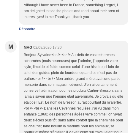
Although I have never been to France, something I regret, I
am delighted to see the photos and read about their area of
interest, yes! to me.Thank you, thank you
Répondre
M
MAG
02/08/2020 17:30
Bonjour Sylvaine<br /> <br /> Au-delà de vos recherches
acharnées (mais heureuses) que j’admire, j’apprécie votre
style, limpide et fluide comme celui d’une histoire, si loin de
celui des guides plein de lourdeurs quand ce n’est pas de
pathos.<br /> <br /> Mon arrière-grand-mère avait une partie
mercerie dans son magasin cévenol. J’en ai certainement
conservé l’admiration pour les produits Cartier-Bresson, sans
jamais savoir que l’origine était auvergnate. Je croyais qu’elle
était de l’Est. Le nom de Bresson aurait pourtant dû m’alerter.
<br /> <br /> Dans les Cévennes reculées, j’ai vu dans mon
enfance (1960) des personnes âgées vivre comme l’on vivait
deux siècles plus tôt, sans autre confort que la cheminée pour
se chauffer, faire bouillir la marmite pour les animaux, se
nourrir et même s'éclairer. Il y avait ceux qui travaillaient pour