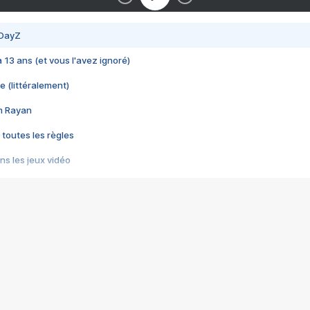
 DayZ
 a 13 ans (et vous l'avez ignoré)
e (littéralement)
im Rayan
 toutes les règles
s les jeux vidéo
us choquant de Rockstar ? - Le scandale BULLY
e plus moche de Steam
du RÊVE tourne au CAUCHEMAR
pendant 8 heures
it… à tort
umiliés par un jeu vidéo