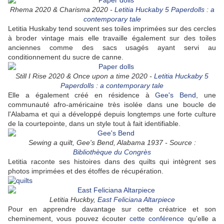
Rhema 2020 & Charisma 2020 -
Letitia Huckaby 5 Paperdolls : a
contemporary tale
Letitia Huskaby tend souvent ses toiles imprimées sur des cercles
à broder vintage mais elle travaille également sur des toiles
anciennes comme des sacs usagés ayant servi au
conditionnement du sucre de canne.
Still I Rise 2020 & Once upon a time 2020 -
Letitia Huckaby 5
Paperdolls : a contemporary tale
Elle a également créé en résidence à
Gee's Bend
, une
communauté afro-américaine très isolée dans une boucle de
l'Alabama et qui a développé depuis longtemps une forte culture
de la courtepointe, dans un style tout à fait identifiable.
Sewing a quilt, Gee's Bend, Alabama 1937 - Source :
Bibliothèque du Congrès
Letitia raconte ses histoires dans des quilts qui intègrent ses
photos imprimées et des étoffes de récupération.
Letitia Huckby,
East Feliciana Altarpiece
Pour en apprendre davantage sur cette créatrice et son
cheminement, vous pouvez écouter
cette conférence
qu'elle a