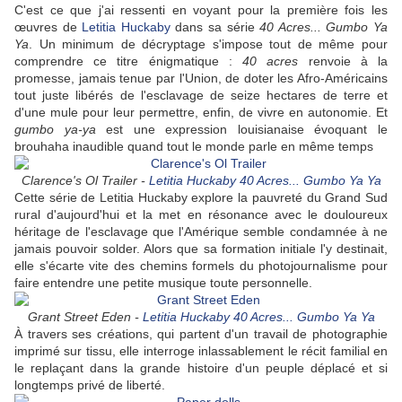
C'est ce que j'ai ressenti en voyant pour la première fois les
œuvres de
Letitia Huckaby
dans sa série
40 Acres... Gumbo Ya
Ya
. Un minimum de décryptage s'impose tout de même pour
comprendre ce titre énigmatique :
40 acres
renvoie à la
promesse, jamais tenue par l'Union, de doter les Afro-Américains
tout juste libérés de l'esclavage de seize hectares de terre et
d'une mule pour leur permettre, enfin, de vivre en autonomie. Et
gumbo ya-ya
est une expression louisianaise évoquant le
brouhaha inaudible quand tout le monde parle en même temps
Clarence's Ol Trailer -
Letitia Huckaby 40 Acres... Gumbo Ya Ya
Cette série de Letitia Huckaby explore la pauvreté du Grand Sud
rural d'aujourd'hui et la met en résonance avec le douloureux
héritage de l'esclavage que l'Amérique semble condamnée à ne
jamais pouvoir solder. Alors que sa formation initiale l'y destinait,
elle s'écarte vite des chemins formels du photojournalisme pour
faire entendre une petite musique toute personnelle.
Grant Street Eden -
Letitia Huckaby 40 Acres... Gumbo Ya Ya
À travers ses créations, qui partent d'un travail de photographie
imprimé sur tissu, elle interroge inlassablement le récit familial en
le replaçant dans la grande histoire d'un peuple déplacé et si
longtemps privé de liberté.