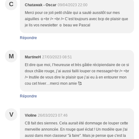
C
Chatawak - Oscar
09/04/2023 22:00
Merci pour ce joli petit châle qui a sauté aussitôt sur mes
aiguilles ☺️<br /> <br /> C’est toujours avec bcp de plaisir que
je lis vos newsletter ☺️ beau we Pascal
Répondre
M
MartineH
27/03/2023 08:51
Et dire que moi, l’heureuse et très gâtée récipiendaire de ce si
doux châle rouge, j’ai aussi failli louper ce message!<br /> <br
/> Inutile de vous dire le plaisir que j’ai eu à en entourer mon
cou cet hiver…merci mon amie 🥰
Répondre
V
Violine
26/03/2023 07:46
CB fait des siennes. Cela aurait été dommage de louper cette
merveille annoncée. En rouge quel éclat ! Un modèle que j'ai
aussi dans mon classeur "à faire". Mais je pense que c'est la