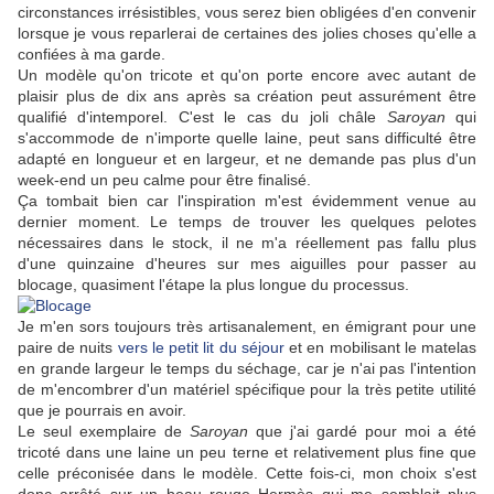
circonstances irrésistibles, vous serez bien obligées d'en convenir
lorsque je vous reparlerai de certaines des jolies choses qu'elle a
confiées à ma garde.
Un modèle qu'on tricote et qu'on porte encore avec autant de
plaisir plus de dix ans après sa création peut assurément être
qualifié d'intemporel. C'est le cas du joli châle
Saroyan
qui
s'accommode de n'importe quelle laine, peut sans difficulté être
adapté en longueur et en largeur, et ne demande pas plus d'un
week-end un peu calme pour être finalisé.
Ça tombait bien car l'inspiration m'est évidemment venue au
dernier moment. Le temps de trouver les quelques pelotes
nécessaires dans le stock, il ne m'a réellement pas fallu plus
d'une quinzaine d'heures sur mes aiguilles pour passer au
blocage, quasiment l'étape la plus longue du processus.
Je m'en sors toujours très artisanalement, en émigrant pour une
paire de nuits
vers le petit lit du séjour
et en mobilisant le matelas
en grande largeur le temps du séchage, car je n'ai pas l'intention
de m'encombrer d'un matériel spécifique pour la très petite utilité
que je pourrais en avoir.
Le seul exemplaire de
Saroyan
que j'ai gardé pour moi a été
tricoté dans une laine un peu terne et relativement plus fine que
celle préconisée dans le modèle. Cette fois-ci, mon choix s'est