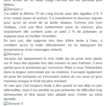
donc arrêté sur un beau rouge Hermès qui me semblait plus
flatteur.
J'ai utilisé le
Mérino 70
de Lang tricoté avec des aiguilles n°6. Il
m'en restait assez et surtout, il a exactement la douceur requise
pour qu'on ait envie de se blottir dedans. Comme son nom
l'indique, c'est une fibre entièrement issue du mérinos, plus
exactement elle contient juste un petit 2 % de polyester, je
suppose pour en faciliter l'entretien.
En tout cas, elle supporte très bien d'être lavée à l'eau, à
condition qu'on la traite délicatement, en lui épargnant les
températures et les essorages violents.
Saroyan
est typiquement le mini châle qui se pose avec plaisir
sur le haut des épaules lors des soirées un peu fraîches, il sera
parfait pour le printemps qui s'annonce. Mais si vous l'interprétez
dans la largeur préconisée par sa créatrice, il accepte également
de jouer les écharpes en s'enroulant autour du cou sous un gros
manteau lorsque le froid est plus mordant.
Je sais que c'est toujours facile à dire quand on est déjà un peu
débrouillée, mais il me semble ne pas présenter de difficultés trop
démesurées et être assez bien adapté pour s'initier au tricot
dentelle.